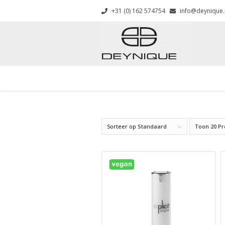
+31 (0) 162 574754
info@deynique.
Sorteer op
Standaard
Toon
20 P