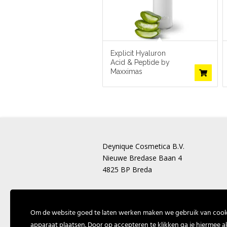
Explicit Hyaluron
Acid & Peptide by
Maxximas
Deynique Cosmetica B.V.
Nieuwe Bredase Baan 4
4825 BP Breda
T: +31 (0) 162 574757
E:
info@deynique.nl
Om de website goed te laten werken maken we gebruik van cooki
apparaat plaatsen. Door op accepteren te klikken ga je hiermee a