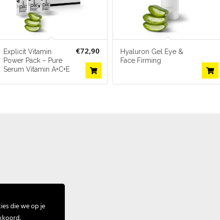
€
72,90
Explicit Vitamin
Hyaluron Gel Eye &
Power Pack – Pure
Face Firming
Serum Vitamin A+C+E
es die we op je
kkoord.