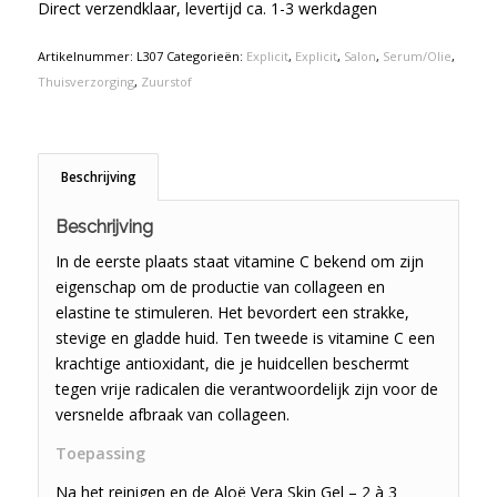
Direct verzendklaar, levertijd ca. 1-3 werkdagen
Artikelnummer:
L307
Categorieën:
Explicit
,
Explicit
,
Salon
,
Serum/Olie
,
Thuisverzorging
,
Zuurstof
Beschrijving
Beschrijving
In de eerste plaats staat vitamine C bekend om zijn
eigenschap om de productie van collageen en
elastine te stimuleren. Het bevordert een strakke,
stevige en gladde huid. Ten tweede is vitamine C een
krachtige antioxidant, die je huidcellen beschermt
tegen vrije radicalen die verantwoordelijk zijn voor de
versnelde afbraak van collageen.
Toepassing
Na het reinigen en de Aloë Vera Skin Gel – 2 à 3