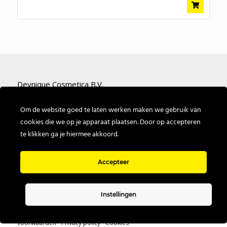
Deynique Cosmetica B.V.
Nieuwe Bredase Baan 4
Om de website goed te laten werken maken we gebruik van
4825 BP Breda
cookies die we op je apparaat plaatsen. Door op accepteren
te klikken ga je hiermee akkoord.
T: +31 (0) 162 574757
E:
info@deynique.nl
Accepteer
Instellingen
Copyright Deynique.nl - Alle rechten voorbehouden -
Algemene
voorwaarden
-
Privacy policy
-
Cookies