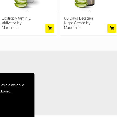
Explicit Vitamin E
66 Days Betagen
Aktivator by
Night Cream by
Maxximas
Maxximas
es die we op je
kkoord.