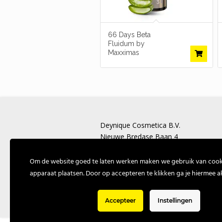
66 Days Beta
Fluidum by
Maxximas
Deynique Cosmetica B.V.
Nieuwe Bredase Baan 4
4825 BP Breda
Om de website goed te laten werken maken we gebruik van cooki
T: +31 (0) 162 574757
apparaat plaatsen. Door op accepteren te klikken ga je hiermee a
E:
info@deynique.nl
Accepteer
Instellingen