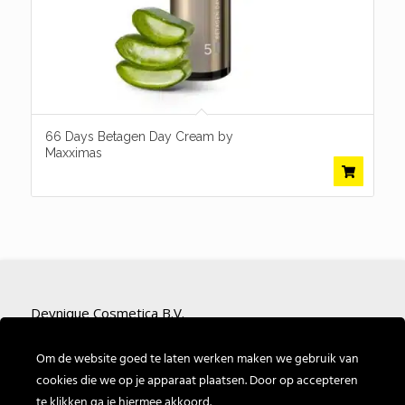
66 Days Betagen Day Cream by
Maxximas
Deynique Cosmetica B.V.
Nieuwe Bredase Baan 4
Om de website goed te laten werken maken we gebruik van
4825 BP Breda
cookies die we op je apparaat plaatsen. Door op accepteren
te klikken ga je hiermee akkoord.