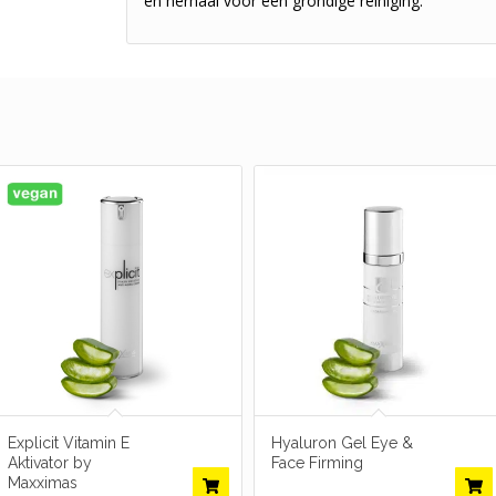
en herhaal voor een grondige reiniging.
Explicit Vitamin E
Hyaluron Gel Eye &
Aktivator by
Face Firming
Maxximas