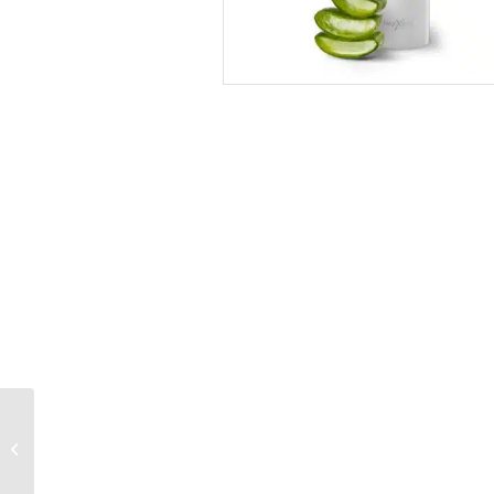
Explicit Collier Cream
Mega Peptide by
Maxximas