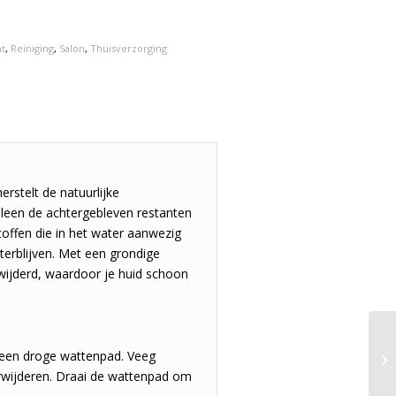
ht
,
Reiniging
,
Salon
,
Thuisverzorging
erstelt de natuurlijke
lleen de achtergebleven restanten
stoffen die in het water aanwezig
hterblijven. Met een grondige
rwijderd, waardoor je huid schoon
 een droge wattenpad. Veeg
erwijderen. Draai de wattenpad om