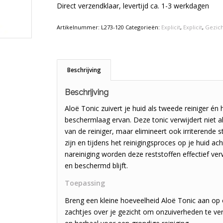
Direct verzendklaar, levertijd ca. 1-3 werkdagen
Artikelnummer:
L273-120
Categorieën:
Explicit
,
Explicit
,
Gezic
Beschrijving
Beschrijving
Aloë Tonic zuivert je huid als tweede reiniger én h
beschermlaag ervan. Deze tonic verwijdert niet a
van de reiniger, maar elimineert ook irriterende 
zijn en tijdens het reinigingsproces op je huid ac
nareiniging worden deze reststoffen effectief ve
en beschermd blijft.
Toepassing
Breng een kleine hoeveelheid Aloë Tonic aan op
zachtjes over je gezicht om onzuiverheden te v