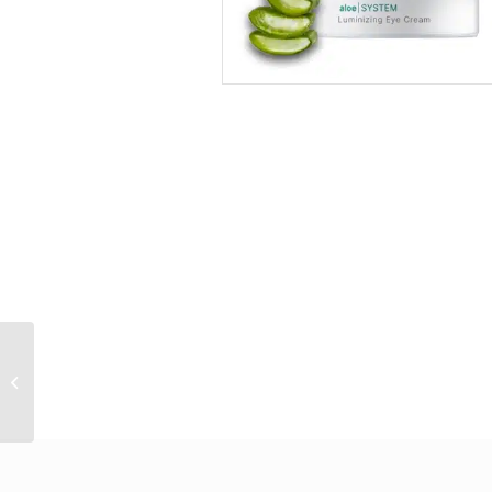
Biodynamic Cell Cream
(S)