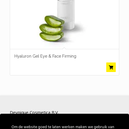
Hyaluron Gel Eye & Face Firming
Deynique Cosmetica B.V.
Nieuwe Bredase Baan 4
Om de website goed te laten werken maken we gebruik van
4825 BP Breda